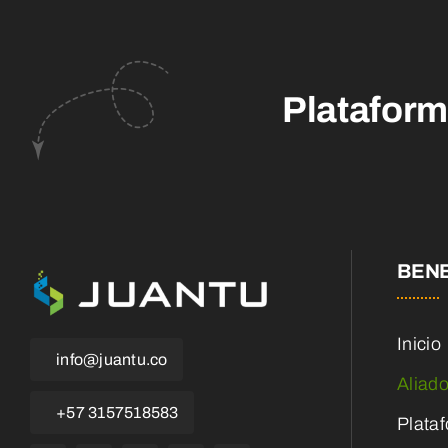
Platafor
BENE
Inicio
info@juantu.co
Aliad
+57 3157518583
Plata