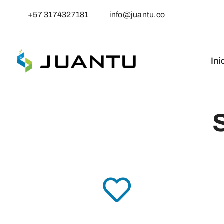
Skip
+57 3174327181
info@juantu.co
to
content
Ini
S