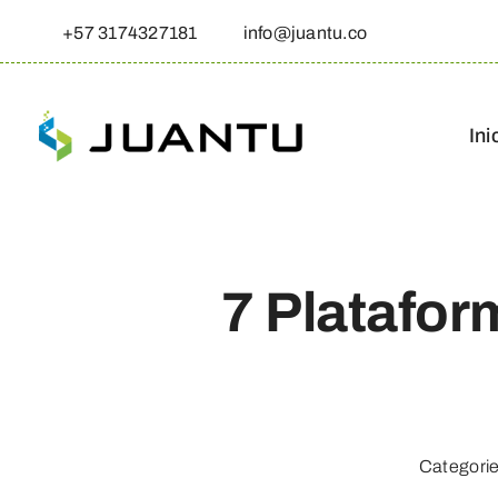
Skip
+57 3174327181
info@juantu.co
to
content
Ini
7 Platafor
Categori