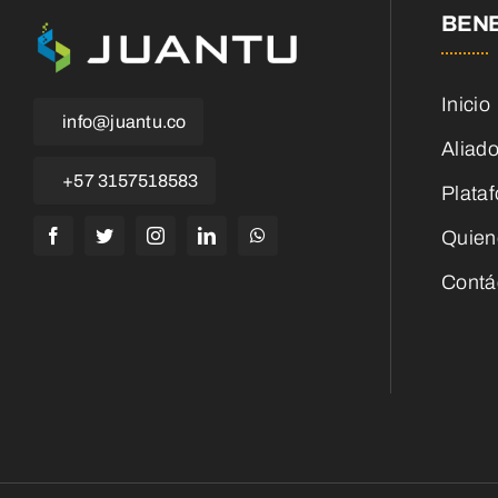
BENE
Inicio
info@juantu.co
Aliad
+57 3157518583
Plata
Quien
Contá