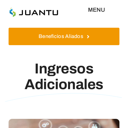
Skip
MENU
to
content
Inicio
Beneficios Aliados
Aliados
Ingresos
Plataformas
Adicionales
Quienes Somos
Contáctenos