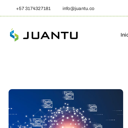
Skip
+57 3174327181
info@juantu.co
to
content
Ini