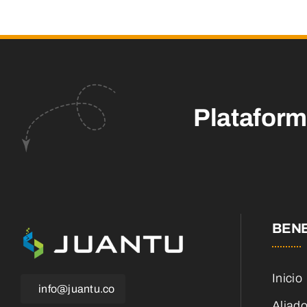
Platafor
BENE
Inicio
info@juantu.co
Aliad