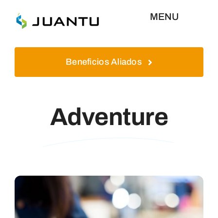
Skip
MENU
to
content
Inicio
Beneficios Aliados
Aliados
Adventure
Plataformas
Quienes Somos
Contáctenos