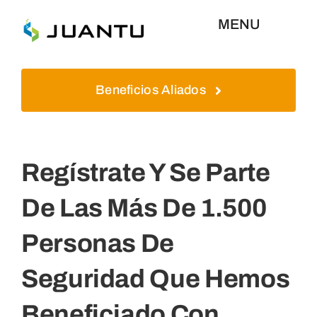
Skip
MENU
to
content
Inicio
Beneficios Aliados
Aliados
Regístrate Y Se Parte
Plataformas
De Las Más De 1.500
Quienes Somos
Personas De
Contáctenos
Seguridad Que Hemos
Beneficiado Con