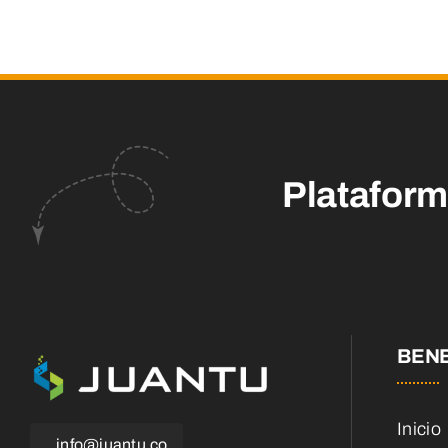
Platafor
BENE
Inicio
info@juantu.co