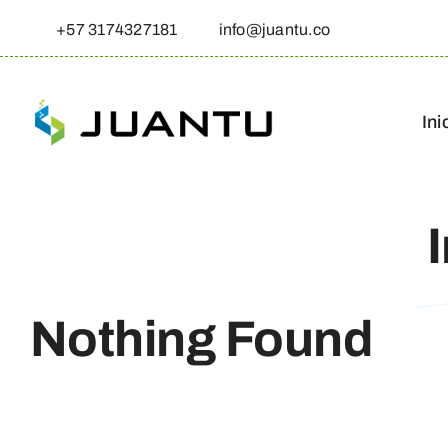
Skip
+57 3174327181
info@juantu.co
to
content
Ini
Nothing Found