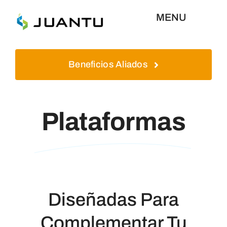
Skip
MENU
to
content
Inicio
Beneficios Aliados
Aliados
Plataformas
Plataformas
Quienes Somos
Contáctenos
Diseñadas Para
Complementar Tu